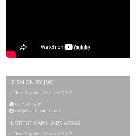
LE SALON BY JMC
11 Place Guy Mollet 62000 ARRAS
03.21.58.45.38
info@lesalon-contreras.fr
INSTITUT CAPILLAIRE ARRAS
11 Place Guy Mollet 62000 ARRAS