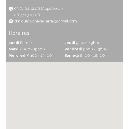
03.74.04.12.06 (Appel local)
06.77.43.07.06
cliniqueducheveu.arras@gmail.com
Horaires
Lundi
Fermé
Jeudi
9h00 - 19h00
Mardi
9h00 - 19h00
Vendredi
9h00 - 19h00
Mercredi
9h00 - 19h00
Samedi
8h00 - 18h00