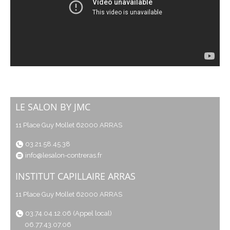
LE SALON BY JMC
11 Place Guy Mollet 62000 ARRAS
03.21.58.45.38
info@lesalon-contreras.fr
INSTITUT CAPILLAIRE ARRAS
11 Place Guy Mollet 62000 ARRAS
03.74.04.12.06 (Appel local)
06.77.43.07.06