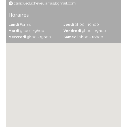
cliniqueducheveu.arras@gmail.com
Horaires
Lundi
Fermé
Jeudi
9h00 - 19h00
Mardi
9h00 - 19h00
Vendredi
9h00 - 19h00
Mercredi
9h00 - 19h00
Samedi
8h00 - 18h00