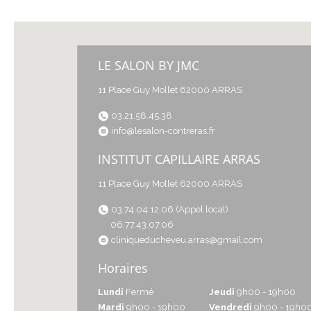
LE SALON BY JMC
11 Place Guy Mollet 62000 ARRAS
03.21.58.45.38
info@lesalon-contreras.fr
INSTITUT CAPILLAIRE ARRAS
11 Place Guy Mollet 62000 ARRAS
03.74.04.12.06 (Appel local)
06.77.43.07.06
cliniqueducheveu.arras@gmail.com
Horaires
Lundi
Fermé
Jeudi
9h00 - 19h00
Mardi
9h00 - 19h00
Vendredi
9h00 - 19h0