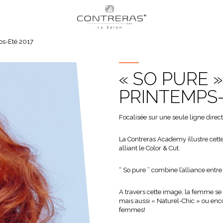
ps-Eté 2017
« SO PURE 
PRINTEMPS-
Focalisée sur une seule ligne direc
La Contreras Academy illustre cett
alliant le Color & Cut.
“ So pure ” combine l’alliance entre 
A travers cette image, la femme se 
mais aussi « Naturel-Chic » ou enco
femmes!