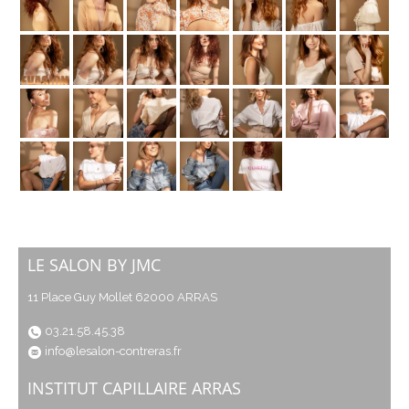
LE SALON BY JMC
11 Place Guy Mollet 62000 ARRAS
03.21.58.45.38
info@lesalon-contreras.fr
INSTITUT CAPILLAIRE ARRAS