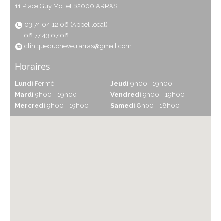
11 Place Guy Mollet 62000 ARRAS
03.74.04.12.06 (Appel local)
06.77.43.07.06
cliniqueducheveu.arras@gmail.com
Horaires
Lundi
Fermé
Jeudi
9h00 - 19h00
Mardi
9h00 - 19h00
Vendredi
9h00 - 19h00
Mercredi
9h00 - 19h00
Samedi
8h00 - 18h00